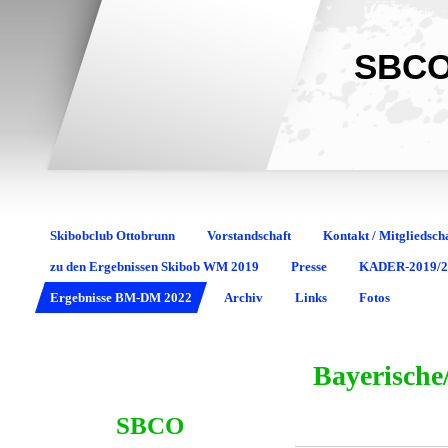
SBCO
Skibobclub Ottobrunn
Vorstandschaft
Kontakt / Mitgliedsch
zu den Ergebnissen Skibob WM 2019
Presse
KADER-2019/2
Ergebnisse BM-DM 2022
Archiv
Links
Fotos
Bayerische
SBCO