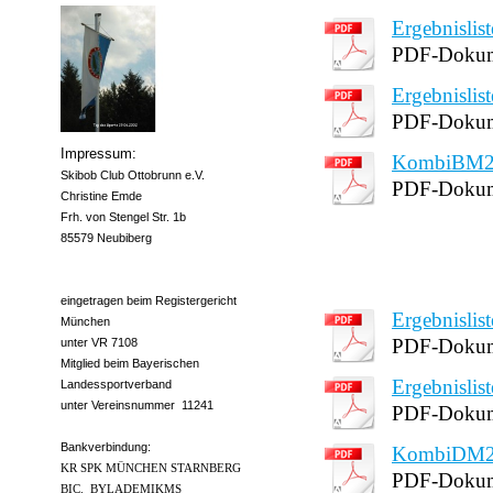
Ergebnisli
PDF-Dokum
Ergebnisli
PDF-Dokum
Impressum:
KombiBM2
Skibob Club Ottobrunn e.V.
PDF-Dokum
Christine Emde
Frh. von Stengel Str. 1b
85579 Neubiberg
eingetragen beim Registergericht
Ergebnisli
München
PDF-Dokum
unter VR 7108
Mitglied beim Bayerischen
Ergebnisli
Landessportverband
unter Vereinsnummer 11241
PDF-Dokum
Bankverbindung:
KombiDM2
KR SPK MÜNCHEN STARNBERG
PDF-Dokum
BIC. BYLADEMIKMS