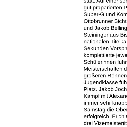
statt. Auf einer 
gut präparierten 
Super-G und Komb
Ottobrunner Sicht
und Jakob Belling
Steininger aus B
nationalen Titelk
Sekunden Vorspru
komplettierte jewe
Schülerinnen fuh
Meisterschaften d
größeren Rennen w
Jugendklasse fuh
Platz. Jakob Joch
Kampf mit Alexan
immer sehr knapp
Samstag die Ober
erfolgreich. Erich
drei Vizemeisterti